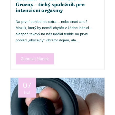
Greeny – tichý společník pro
intenzivní orgasmy
Na první pohled nic extra… nebo snad ano?
Mazlík, který by neměl chybět v žádné ložnici –
alespoň takový na nás udělal tenhle na první
pohled „obyčejný“ vibrátor dojem, ale…
Zobrazit článek
07
Kvě