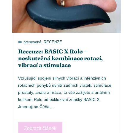
prenesené
,
RECENZE
Recenze: BASIC X Rolo –
neskutečná kombinace rotací,
vibrací a stimulace
Vzrušující spojení silných vibrací a intenzivních
rotačních pohybů uvnitř zadních vrátek, stimulace
prostaty, análu a hráze, to vše zažijete s análním
kolíkem Rolo od exkluzivní značky BASIC X.
Jmenuji se Čéňa,…
Zobrazit článek