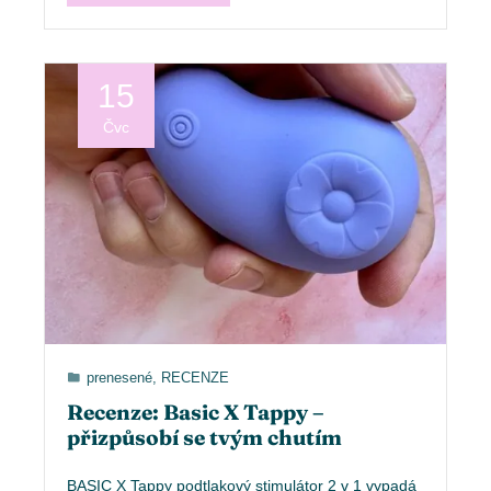
15
Čvc
prenesené
,
RECENZE
Recenze: Basic X Tappy –
přizpůsobí se tvým chutím
BASIC X Tappy podtlakový stimulátor 2 v 1 vypadá