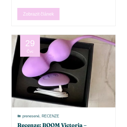
Zobrazit článek
29
Čvc
prenesené
,
RECENZE
Recenze: BOOM Victoria –