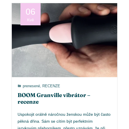
06
Kvě
prenesené
,
RECENZE
BOOM Granville vibrátor –
recenze
Uspokojit orálně náročnou ženskou může být často
pěkná dřina. Sám se cítím být perfektním
jazykovým přeborníkem, přesto uznávám, že při