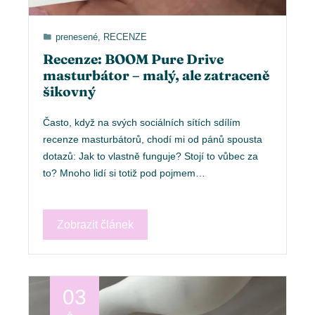
prenesené
,
RECENZE
Recenze: BOOM Pure Drive
masturbátor – malý, ale zatraceně
šikovný
Často, když na svých sociálních sítích sdílím
recenze masturbátorů, chodí mi od pánů spousta
dotazů: Jak to vlastně funguje? Stojí to vůbec za
to? Mnoho lidí si totiž pod pojmem…
Zobrazit článek
03