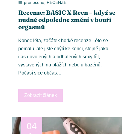
prenesené
,
RECENZE
Recenze: BASIC X Reen – když se
nudné odpoledne změní v bouři
orgasmů
Konec léta, začátek horké recenze Léto se
pomalu, ale jistě chýlí ke konci, stejně jako
čas dovolených a odhalených sexy těl,
vystavených na plážích nebo u bazénů.
Počasí sice občas…
Zobrazit článek
04