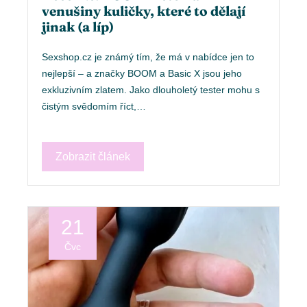
venušiny kuličky, které to dělají
jinak (a líp)
Sexshop.cz je známý tím, že má v nabídce jen to
nejlepší – a značky BOOM a Basic X jsou jeho
exkluzivním zlatem. Jako dlouholetý tester mohu s
čistým svědomím říct,…
Zobrazit článek
21
Čvc