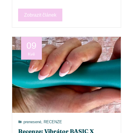
Zobrazit článek
09
Kvě
prenesené
,
RECENZE
Recenze: Vibrátor BASIC X