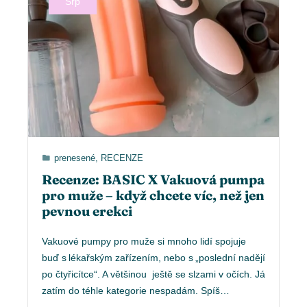
Srp
prenesené
,
RECENZE
Recenze: BASIC X Vakuová pumpa
pro muže – když chcete víc, než jen
pevnou erekci
Vakuové pumpy pro muže si mnoho lidí spojuje
buď s lékařským zařízením, nebo s „poslední nadějí
po čtyřicítce“. A většinou ještě se slzami v očích. Já
zatím do téhle kategorie nespadám. Spíš…