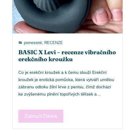
prenesené
,
RECENZE
BASIC X Levi – recenze vibračního
erekčního kroužku
Co je erekční kroužek a k čemu slouží Erekční
kroužek je erotická pomůcka, která vytváří umělou
zábranu odtoku žilní krve z penisu, čímž dochází
ke zvýšenému plnění topořivých tělísek a…
Zobrazit článek