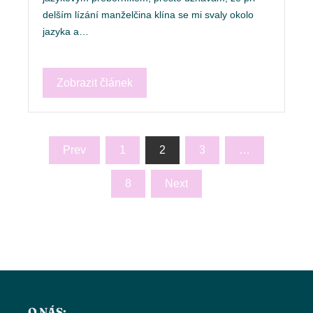
delším lízání manželčina klína se mi svaly okolo
jazyka a…
Zobrazit článek
Stránkování
Prev
1
2
3
…
příspěvků
8
Next
O NÁS: