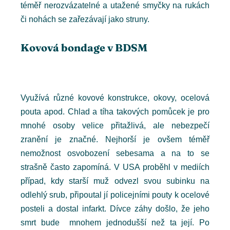
téměř nerozvázatelné a utažené smyčky na rukách
či nohách se zařezávají jako struny.
Kovová bondage v BDSM
Využívá různé kovové konstrukce, okovy, ocelová
pouta apod. Chlad a tíha takových pomůcek je pro
mnohé osoby velice přitažlivá, ale nebezpečí
zranění je značné. Nejhorší je ovšem téměř
nemožnost osvobození sebesama a na to se
strašně často zapomíná. V USA proběhl v mediích
případ, kdy starší muž odvezl svou subinku na
odlehlý srub, připoutal jí policejními pouty k ocelové
posteli a dostal infarkt. Dívce záhy došlo, že jeho
smrt bude mnohem jednodušší než ta její. Po