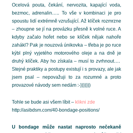
Ocelová pouta, čekání, nervozita, kapající voda,
bezmoc, adrenalin….. To vše v kombinaci je pro
spoustu lidí extrémně vzrušující. Až klíček rozmrzne
– zhoupne se jí na provázku přesně k volné ruce. A
kdyby začalo hořet nebo se klíček nějak nahoře
zahákl? Pak je nouzová únikovka – třeba je po ruce
kýbl plný vyjetého motorového oleje a na dně je
druhý klíček. Aby ho získala – musí to zvrhnout….
Stejné praktiky a postupy existují i s provazy, ale jak
jsem psal – nepovažuji to za rozumné a proto
provazové návody sem nedám :-)))))))
Tohle se bude asi všem líbit –
klikni zde
http://asibdsm.com/40-bondage-positions/
U bondage může nastat naprosto nečekaně