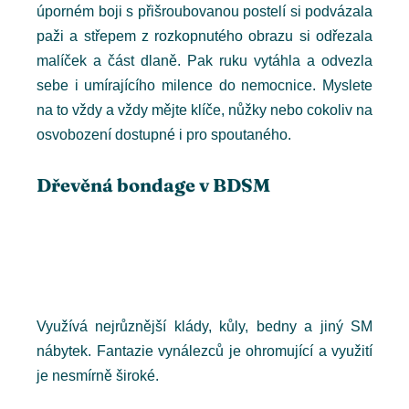
úporném boji s přišroubovanou postelí si podvázala
paži a střepem z rozkopnutého obrazu si odřezala
malíček a část dlaně. Pak ruku vytáhla a odvezla
sebe i umírajícího milence do nemocnice. Myslete
na to vždy a vždy mějte klíče, nůžky nebo cokoliv na
osvobození dostupné i pro spoutaného.
Dřevěná bondage v BDSM
Využívá nejrůznější klády, kůly, bedny a jiný SM
nábytek. Fantazie vynálezců je ohromující a využití
je nesmírně široké.