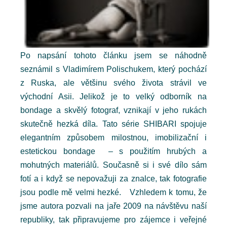
Po napsání tohoto článku jsem se náhodně
seznámil s Vladimírem Polischukem, který pochází
z Ruska, ale většinu svého života strávil ve
východní Asii. Jelikož je to velký odborník na
bondage a skvělý fotograf, vznikají v jeho rukách
skutečně hezká díla. Tato série SHIBARI spojuje
elegantním způsobem milostnou, imobilizační i
estetickou bondage – s použitím hrubých a
mohutných materiálů. Současně si i své dílo sám
fotí a i když se nepovažuji za znalce, tak fotografie
jsou podle mě velmi hezké. Vzhledem k tomu, že
jsme autora pozvali na jaře 2009 na návštěvu naší
republiky, tak připravujeme pro zájemce i veřejné