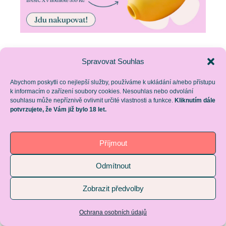
Spravovat Souhlas
SHARE
Abychom poskytli co nejlepší služby, používáme k ukládání a/nebo přístupu
k informacím o zařízení soubory cookies. Nesouhlas nebo odvolání
souhlasu může nepříznivě ovlivnit určité vlastnosti a funkce.
Kliknutím dále
potvrzujete, že Vám již bylo 18 let.
FACEBOOK
TWITTER
LINKEDIN
PINTERES
EMAIL
Příjmout
STUMBLEUPON
Odmítnout
Napsat komentář
Zobrazit předvolby
Pro přidávání komentářů se musíte nejdříve
Ochrana osobních údajů
přihlásit
.