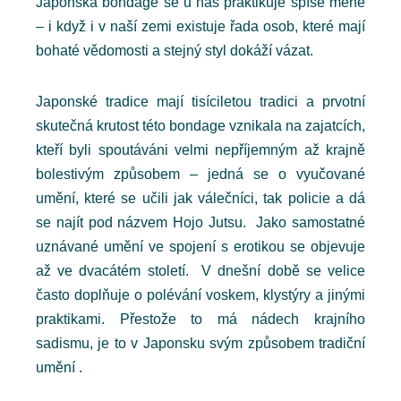
Japonská bondage se u nás praktikuje spíše méně
– i když i v naší zemi existuje řada osob, které mají
bohaté vědomosti a stejný styl dokáží vázat.
Japonské tradice mají tisíciletou tradici a prvotní
skutečná krutost této bondage vznikala na zajatcích,
kteří byli spoutáváni velmi nepříjemným až krajně
bolestivým způsobem – jedná se o vyučované
umění, které se učili jak válečníci, tak policie a dá
se najít pod názvem Hojo Jutsu. Jako samostatné
uznávané umění ve spojení s erotikou se objevuje
až ve dvacátém století. V dnešní době se velice
často doplňuje o polévání voskem, klystýry a jinými
praktikami. Přestože to má nádech krajního
sadismu, je to v Japonsku svým způsobem tradiční
umění .