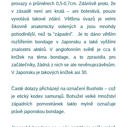
provazy o průměrech 0,5-0,7cm. Zdánlivě proto, že
v zásadě není ani krutá – ani bolestivá, pouze
vyvolává takové zdání. Většina úvazů je velmi
šikovně anatomicky volených a jsou mnohdy
pohodlnější, než ta “západní”. Je to dáno větším
rozšířením bondage v Japonsku a také vyššími
znalostmi aktérů. V anglofonním světě je cca 6
knížek na téma bondage, a to zpravidla pro
začátečníky, žádná z nich se ale nevěnujezávěsům.
V Japonsku je takových knížek asi 30.
Časté dotazy přicházejí na označení Bushido – což
je etický kodex samurajů. Bohužel velké množství
západních pornostránek takto mylně označuje
právě japonskou bondage.