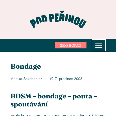
SEXSHOP.CZ
Bondage
Monika Sexshop.cz
7. prosince 2008
BDSM – bondage – pouta –
spoutávání
ebook
Erotické svazování a spoutávání je dnes už téměř