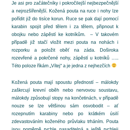
Je asi pro začátečníky i pokročilejší nejbezpečnější
a nejrozšířenější. Kožená pouta na ruce i nohy lze
pořídit již do tisíce korun. Ruce se pak dají pomocí
karabin spojit před tělem i za tělem, připnout k
obojku nebo zápěstí ke kotníkům. – V takovém
případě již stačí vložit mezi pouta na nohách i
rozporku a položit oběť na záda. Doširoka
rozevřené a pokrčené nohy, zápěstí u kotníků …..
Této poloze říkám „Vítej“ a je jedna z nejhezčích
Kožená pouta mají spoustu předností – málokdy
zaškrcují krevní oběh nebo nervovou soustavu,
málokdy způsobují stopy na končetinách, v případě
nouze se lze většinou sám osvobodit – ať
rozepnutím karabiny nebo po krátkém úsilí
zdevastováním koženého průvlaku trháním. Pouta
jsou poměrně rychle nasaditelná a ještě rychleji