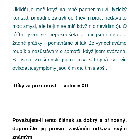
Uklidňuje mně když na mně partner mluví, fyzický
kontakt, případně zakrytí očí (nevím proč, nedává to
moc smysl, ale bojím se míň když nic nevidím :)). O
léčbu jsem se nepokoušela a ani jsem nebrala
žádné prášky – pomáháme si tak, že vynecháváme
roubík a nezůstávám o samotě, když jsem svázaná.
S jistou zkušeností jsem taky schopná se víc
ovládat a symptomy jsou čím dál tím slabší.
Díky za pozornost autor = XD
Považujete-li tento článek za dobrý a přínosný,
doporučte jej prosím zasláním odkazu svým
známým