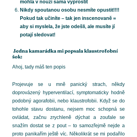
mohla v nouzi sama vyprostit
Nikdy spoutanou osobu nesmíte opustit!!!!
Pokud tak učiníte – tak jen inscenovaně =
aby si myslela, že jste odešli, ale musíte jí
potají sledovat!
Jedna kamarádka mi popsala klaustrofobní
šok:
Ahoj, tady máš ten popis
Projevuje se u mně panický strach, někdy
doprovázený hyperventilací, symptomaticky hodně
podobný agorafobii, nebo klaustrofobii. Když se do
tohohle stavu dostanu, nejsem moc schopná se
ovládat, začnu zrychleně dýchat a zoufale se
snažím dostat se z pout – to samozřejmě nejde a
proto panikařím ještě víc. Několikrát se mi podařilo