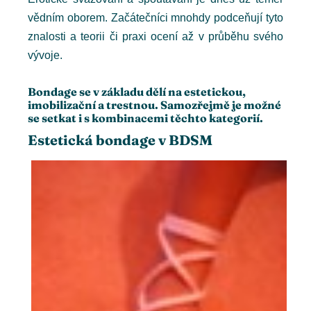
ter
vědním oborem. Začátečníci mnohdy podceňují tyto
znalosti a teorii či praxi ocení až v průběhu svého
edIn
vývoje.
erest
Bondage se v základu dělí na estetickou,
imobilizační a trestnou. Samozřejmě je možné
se setkat i s kombinacemi těchto kategorií.
mbleupon
Estetická bondage v BDSM
l