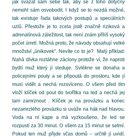
jak svázat sám sebe tak, aby se z toho dotyčný
nemohl sám osvobodit. I když se to nezdá možné,
tak existuje řada takových postupů a speciálních
uzlů. Přestože je to zcela jistě značně riziková a
adrenalínová záležitost, tak není znám příliš vysoký
počet úmrtí. Možná proto, že návody obsahují velké
množství „únikovek“. Nevíte co to je? Malý příklad:
Nahá dívka roztáhne záclony protože ví, že naproti
bydlí muž který jí sleduje. Svlékne se donaha a
policejními pouty a se připoutá do prostoru, kde jí
musí vidět a nechá rozsvíceno. O všem před tím
vloží klíček od pout do tvořítka na led a nechá jej
tam zamrznout . Klíček je na provázku a konec
nezamrzlého provázku si uváže na hák nad hlavou.
Voda na ní kape a má vyzkoušeno, že led se
rozpustí za 30 minut. O všem za 15 minut se setmí.
Pokud ten muž přijde včas domů – určitě jí uvidí.