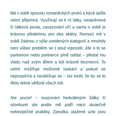
Má v sobě spoustu romantických prvků a bývá spíše
velmi příjemná. Využívají se k ní látky, neoprénová
či látková pouta, zavazování očí a sama o sobě je
krásnou předehrou pro oba aktéry. Nemusí mít v
sobě žádnou z výše uvedených kategorií a mnohdy
není vůbec problém se z pout vyprostit. Jde o to se
partnerovi nebo partnerce plně oddat – předat mu
vládu nad svým tělem a být krásně bezmocní. To
velmi rozšiřuje možnosti laskání a pokud se
nepospíchá a neubližuje se – lze tvrdit, že by se to
líbilo drtivé většině všech lidí.
Ale pozor! – svazování hedvábnými šátky či
silonkami ale podle mě patří mezi skutečně
nebezpečné praktiky. Zprudka utažené uzle jsou