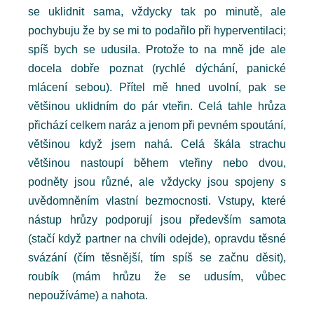
se uklidnit sama, vždycky tak po minutě, ale
pochybuju že by se mi to podařilo při hyperventilaci;
spíš bych se udusila. Protože to na mně jde ale
docela dobře poznat (rychlé dýchání, panické
mlácení sebou). Přítel mě hned uvolní, pak se
většinou uklidním do pár vteřin. Celá tahle hrůza
přichází celkem naráz a jenom při pevném spoutání,
většinou když jsem nahá. Celá škála strachu
většinou nastoupí během vteřiny nebo dvou,
podněty jsou různé, ale vždycky jsou spojeny s
uvědomněním vlastní bezmocnosti. Vstupy, které
nástup hrůzy podporují jsou především samota
(stačí když partner na chvíli odejde), opravdu těsné
svázání (čím těsnější, tím spíš se začnu děsit),
roubík (mám hrůzu že se udusím, vůbec
nepoužíváme) a nahota.