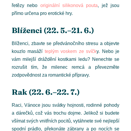
řetězy nebo
originální silikonová pouta
, jež jsou
přímo určena pro erotické hry.
Blíženci (22. 5.–21. 6.)
Blíženci, zbavte se předvánočního stresu a objevte
kouzlo masáží
teplým voskem ze svíčk
y. Nebo je
vám milejší dráždění kostkami ledu? Nenechte se
rozrušit tím, že milenec remcá a převezměte
zodpovědnost za romantické přípravy.
Rak (22. 6.–22. 7.)
Raci, Vánoce jsou svátky hojnosti, rodinné pohody
a dárečků, což vás trochu dojme. Jelikož si budete
všímat svých vnitřních pocitů, vytáhnete své nejlepší
spodní prádlo, překonáte zábrany a po nocích se