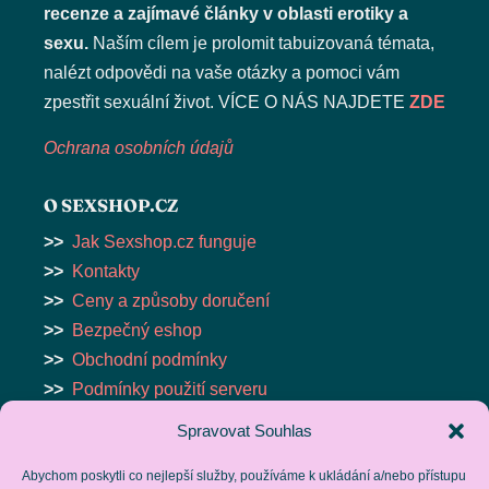
recenze a zajímavé články v oblasti erotiky a
sexu.
Naším cílem je prolomit tabuizovaná témata,
nalézt odpovědi na vaše otázky a pomoci vám
zpestřit sexuální život. VÍCE O NÁS NAJDETE
ZDE
Ochrana osobních údajů
O SEXSHOP.CZ
>>
Jak Sexshop.cz funguje
>>
Kontakty
>>
Ceny a způsoby doručení
>>
Bezpečný eshop
>>
Obchodní podmínky
>>
Podmínky použití serveru
Spravovat Souhlas
ESHOP
Abychom poskytli co nejlepší služby, používáme k ukládání a/nebo přístupu
>>
VIBRÁTORY