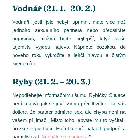
Vodnář (21. 1.–20. 2.)
Vodnáři, jestli jste nebyli upřímní, máte více než
jednoho sexuálního partnera nebo předstíráte
orgasmus, možná bude nejlepší, když vaše
tajemství vyjdou najevo. Kápněte božskou, do
nového roku vykročíte s lehčí hlavou a čistým
svědomím.
Ryby (21. 2. – 20. 3.)
Nepodléhejte informačnímu šumu, Rybičky. Situace
není taková, jak se jeví. Vinou přecitlivělosti se vás
dotkne, že partner odmítne sex, ale chyba není na
vašem přijímači. Místo toho, abyste mu to vyčítali,
ho zkuste pochopit. Potřebuje víc naladit, podpořit a
namotivovat.
Necháte se inspirovat
?