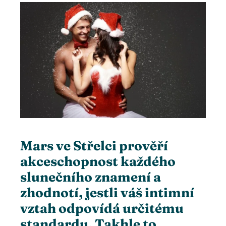
ebook
ter
edIn
erest
mbleupon
Mars ve Střelci prověří
akceschopnost každého
l
slunečního znamení a
zhodnotí, jestli váš intimní
vztah odpovídá určitému
standardu. Takhle to