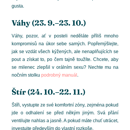
gusta.
Váhy (23. 9.–23. 10.)
Váhy, pozor, ať v posteli neděláte příliš mnoho
kompromisů na úkor sebe samých. Popřemýšlejte,
jak se vzdát všech kýžených, ale nenaplňujících se
pout a získat to, po čem tajně toužíte. Chcete, aby
se milenec zlepšil v orálním sexu? Nechte mu na
nočním stolku
podrobný manuál
.
Štír (24. 10.–22. 11.)
Štíři, vystupte ze své komfortní zóny, zejména pokud
jde o odhalení se před někým jiným. Svá přání
ventilujte nahlas a jasně. A pokud máte chuť utrácet,
investujte především do vlastní rozkoše.