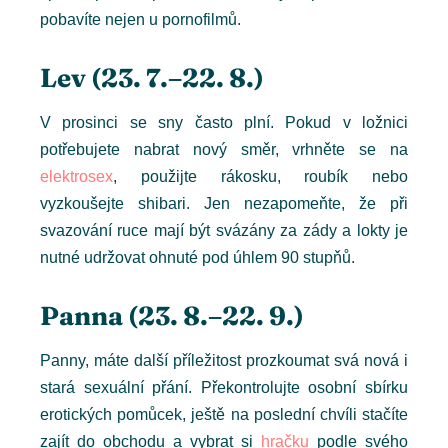
pobavíte nejen u pornofilmů.
Lev (23. 7.–22. 8.)
V prosinci se sny často plní. Pokud v ložnici
potřebujete nabrat nový směr, vrhněte se na
elektrosex
, použijte rákosku, roubík nebo
vyzkoušejte shibari. Jen nezapomeňte, že při
svazování ruce mají být svázány za zády a lokty je
nutné udržovat ohnuté pod úhlem 90 stupňů.
Panna (23. 8.–22. 9.)
Panny, máte další příležitost prozkoumat svá nová i
stará sexuální přání. Překontrolujte osobní sbírku
erotických pomůcek, ještě na poslední chvíli stačíte
zajít do obchodu a vybrat si
hračku
podle svého