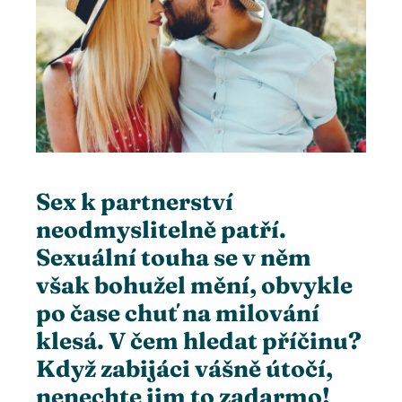
ter
edIn
erest
mbleupon
Sex k partnerství
neodmyslitelně patří.
l
Sexuální touha se v něm
však bohužel mění, obvykle
po čase chuť na milování
klesá. V čem hledat příčinu?
Když zabijáci vášně útočí,
nenechte jim to zadarmo!