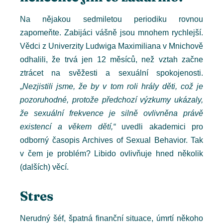
Na nějakou sedmiletou periodiku rovnou
zapomeňte. Zabijáci vášně jsou mnohem rychlejší.
Vědci z Univerzity Ludwiga Maximiliana v Mnichově
odhalili, že trvá jen 12 měsíců, než vztah začne
ztrácet na svěžesti a sexuální spokojenosti.
„
Nezjistili jsme, že by v tom roli hrály děti, což je
pozoruhodné, protože předchozí výzkumy ukázaly,
že sexuální frekvence je silně ovlivněna právě
existencí a věkem dětí,“
uvedli akademici pro
odborný časopis Archives of Sexual Behavior. Tak
v čem je problém? Libido ovlivňuje hned několik
(dalších) věcí.
Stres
Nerudný šéf, špatná finanční situace, úmrtí někoho