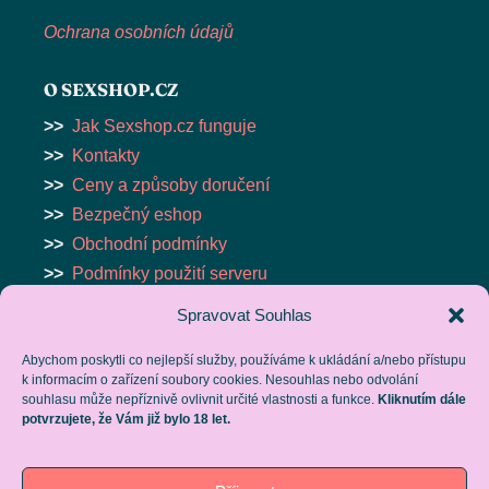
Ochrana osobních údajů
O SEXSHOP.CZ
>>
Jak Sexshop.cz funguje
>>
Kontakty
>>
Ceny a způsoby doručení
>>
Bezpečný eshop
>>
Obchodní podmínky
>>
Podmínky použití serveru
Spravovat Souhlas
ESHOP
Abychom poskytli co nejlepší služby, používáme k ukládání a/nebo přístupu
>>
VIBRÁTORY
k informacím o zařízení soubory cookies. Nesouhlas nebo odvolání
>>
MASTURBÁTORY
souhlasu může nepříznivě ovlivnit určité vlastnosti a funkce.
Kliknutím dále
potvrzujete, že Vám již bylo 18 let.
>>
ANÁLNÍ POMŮCKY
>>
BDSM
>>
LUBRIKAČNÍ GELY