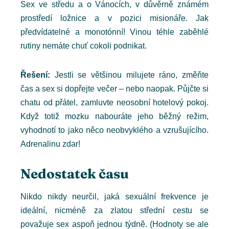
Sex ve středu a o Vánocích, v důvěrně známém
prostředí ložnice a v pozici misionáře. Jak
předvídatelné a monotónní! Vinou téhle zaběhlé
rutiny nemáte chuť cokoli podnikat.
Řešení:
Jestli se většinou milujete ráno, změňte
čas a sex si dopřejte večer – nebo naopak. Půjčte si
chatu od přátel, zamluvte neosobní hotelový pokoj.
Když totiž mozku nabouráte jeho běžný režim,
vyhodnotí to jako něco neobvyklého a vzrušujícího.
Adrenalinu zdar!
Nedostatek času
Nikdo nikdy neurčil, jaká sexuální frekvence je
ideální, nicméně za zlatou střední cestu se
považuje sex aspoň jednou týdně. (Hodnoty se ale