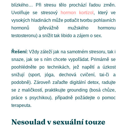
blízkého… Při stresu tělo prochází řadou změn.
Uvolňuje se stresový
hormon kortizol
, který ve
vysokých hladinách může potlačit tvorbu pohlavních
hormonů (převážně mužského hormonu
testosteronu) a snížit tak libido a zájem o sex.
Řešení:
Vždy záleží jak na samotném stresoru, tak i
snaze, jak se s ním chcete vypořádat. Primárně se
poohlédněte po technikách, jež napětí a úzkost
snižují (sport, jóga, dechová cvičení, tai-či a
podobně). Zároveň zařaďte digitální detox, radujte
se z maličkostí, praktikujte grounding (bosá chůze,
práce s psychikou), případně požádejte o pomoc
terapeuta.
Nesoulad v sexuální touze