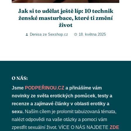
Jak si to udělat ještě líp: 10 technik
ženské masturbace, které ti změní
život
Denisa ze Sexshop.cz
18. května 2025
O NÁS:
Jsme
PODPEŘINOU.CZ
a přinášíme vám
novinky ze světa erotických pomůcek, testy a
recenze a zajímavé články v oblasti erotiky a
sexu.
Naším cílem je prolomit tabuizovaná témata,
nalézt odpovědi na vaše otázky a pomoci vám
zpestřit sexuální život. VÍCE O NÁS NAJDETE
ZDE