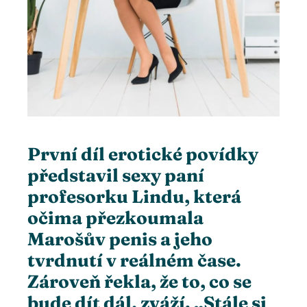
ter
edIn
erest
mbleupon
První díl erotické povídky
představil sexy paní
l
profesorku Lindu, která
očima přezkoumala
Marošův penis a jeho
tvrdnutí v reálném čase.
Zároveň řekla, že to, co se
bude dít dál, zváží. „Stále si