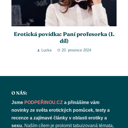
Erotická povídka: Paní profesorka (1.
díl)
Lucka
20. prosince 2024
O NÁS:
Jsme
PODPEŘINOU.CZ
a přinášíme vám
novinky ze světa erotických pomůcek, testy a
recenze a zajímavé články v oblasti erotiky a
sexu.
Naším cílem je prolomit tabuizovaná témata,