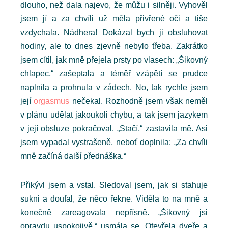
dlouho, než dala najevo, že můžu i silněji. Vyhověl
jsem jí a za chvíli už měla přivřené oči a tiše
vzdychala. Nádhera! Dokázal bych ji obsluhovat
hodiny, ale to dnes zjevně nebylo třeba. Zakrátko
jsem cítil, jak mně přejela prsty po vlasech: „Šikovný
chlapec,“ zašeptala a téměř vzápětí se prudce
naplnila a prohnula v zádech. No, tak rychle jsem
její
orgasmus
nečekal. Rozhodně jsem však neměl
v plánu udělat jakoukoli chybu, a tak jsem jazykem
v její obsluze pokračoval. „Stačí,“ zastavila mě. Asi
jsem vypadal vystrašeně, neboť doplnila: „Za chvíli
mně začíná další přednáška.“
Přikývl jsem a vstal. Sledoval jsem, jak si stahuje
sukni a doufal, že něco řekne. Viděla to na mně a
konečně zareagovala nepřísně. „Šikovný jsi
opravdu uspokojivě,“ usmála se. Otevřela dveře a