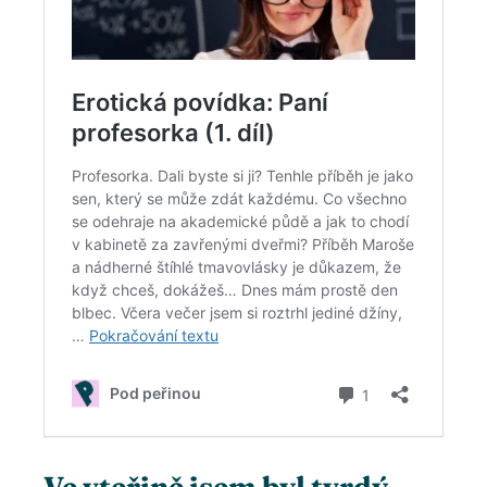
Ve vteřině jsem byl tvrdý