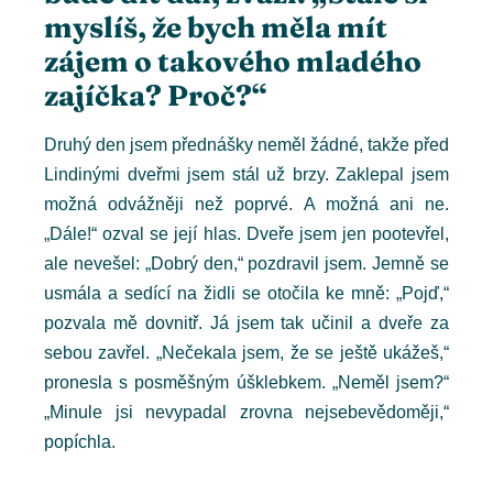
myslíš, že bych měla mít
zájem o takového mladého
zajíčka? Proč?“
Druhý den jsem přednášky neměl žádné, takže před
Lindinými dveřmi jsem stál už brzy. Zaklepal jsem
možná odvážněji než poprvé. A možná ani ne.
„Dále!“ ozval se její hlas. Dveře jsem jen pootevřel,
ale nevešel: „Dobrý den,“ pozdravil jsem. Jemně se
usmála a sedící na židli se otočila ke mně: „Pojď,“
pozvala mě dovnitř. Já jsem tak učinil a dveře za
sebou zavřel. „Nečekala jsem, že se ještě ukážeš,“
pronesla s posměšným úšklebkem. „Neměl jsem?“
„Minule jsi nevypadal zrovna nejsebevědoměji,“
popíchla.