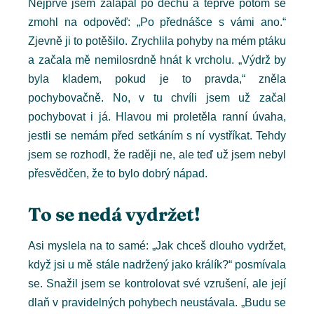
Nejprve jsem zalapal po dechu a teprve potom se
zmohl na odpověď: „Po přednášce s vámi ano.“
Zjevně ji to potěšilo. Zrychlila pohyby na mém ptáku
a začala mě nemilosrdně hnát k vrcholu. „Výdrž by
byla kladem, pokud je to pravda,“ zněla
pochybovačně. No, v tu chvíli jsem už začal
pochybovat i já. Hlavou mi proletěla ranní úvaha,
jestli se nemám před setkáním s ní vystříkat. Tehdy
jsem se rozhodl, že raději ne, ale teď už jsem nebyl
přesvědčen, že to bylo dobrý nápad.
To se nedá vydržet!
Asi myslela na to samé: „Jak chceš dlouho vydržet,
když jsi u mě stále nadržený jako králík?“ posmívala
se. Snažil jsem se kontrolovat své vzrušení, ale její
dlaň v pravidelných pohybech neustávala. „Budu se