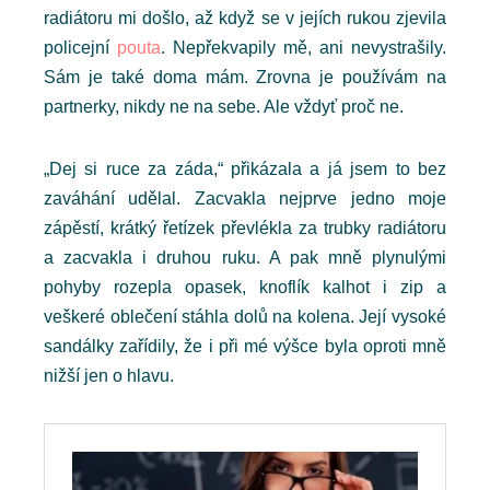
radiátoru mi došlo, až když se v jejích rukou zjevila
policejní
pouta
. Nepřekvapily mě, ani nevystrašily.
Sám je také doma mám. Zrovna je používám na
partnerky, nikdy ne na sebe. Ale vždyť proč ne.
„Dej si ruce za záda,“ přikázala a já jsem to bez
zaváhání udělal. Zacvakla nejprve jedno moje
zápěstí, krátký řetízek převlékla za trubky radiátoru
a zacvakla i druhou ruku. A pak mně plynulými
pohyby rozepla opasek, knoflík kalhot i zip a
veškeré oblečení stáhla dolů na kolena. Její vysoké
sandálky zařídily, že i při mé výšce byla oproti mně
nižší jen o hlavu.