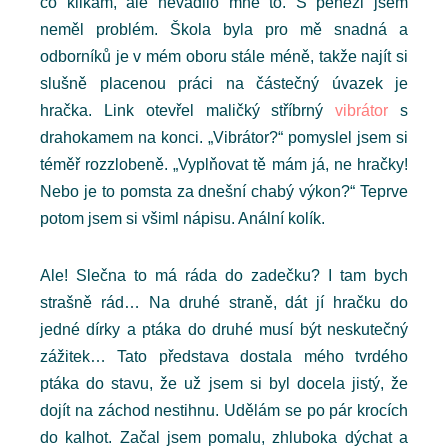
co klikám, ale nevadilo mně to. S penězi jsem
neměl problém. Škola byla pro mě snadná a
odborníků je v mém oboru stále méně, takže najít si
slušně placenou práci na částečný úvazek je
hračka. Link otevřel maličký stříbrný
vibrátor
s
drahokamem na konci. „Vibrátor?“ pomyslel jsem si
téměř rozzlobeně. „Vyplňovat tě mám já, ne hračky!
Nebo je to pomsta za dnešní chabý výkon?“ Teprve
potom jsem si všiml nápisu. Anální kolík.
Ale! Slečna to má ráda do zadečku? I tam bych
strašně rád… Na druhé straně, dát jí hračku do
jedné dírky a ptáka do druhé musí být neskutečný
zážitek… Tato představa dostala mého tvrdého
ptáka do stavu, že už jsem si byl docela jistý, že
dojít na záchod nestihnu. Udělám se po pár krocích
do kalhot. Začal jsem pomalu, zhluboka dýchat a