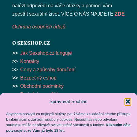
nalézt odpovědi na vaše otázky a pomoci vám
zpestřit sexuální život. VÍCE O NÁS NAJDETE
ZDE
Ochrana osobních údajů
O SEXSHOP.CZ
>>
Jak Sexshop.cz funguje
>>
Kontakty
>>
Ceny a způsoby doručení
>>
Bezpečný eshop
>>
Obchodní podmínky
>>
Podmínky použití serveru
Spravovat Souhlas
ESHOP
Abychom poskytli co nejlepší služby, používáme k ukládání a/nebo přístupu
k informacím o zařízení soubory cookies. Nesouhlas nebo odvolání
>>
VIBRÁTORY
souhlasu může nepříznivě ovlivnit určité vlastnosti a funkce.
Kliknutím dále
>>
MASTURBÁTORY
potvrzujete, že Vám již bylo 18 let.