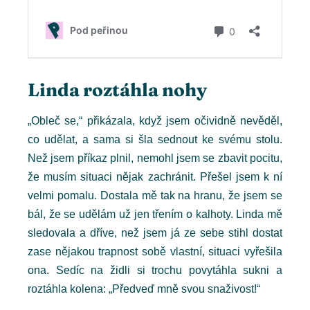
Linda roztáhla nohy
„Obleč se,“ přikázala, když jsem očividně nevěděl,
co udělat, a sama si šla sednout ke svému stolu.
Než jsem příkaz plnil, nemohl jsem se zbavit pocitu,
že musím situaci nějak zachránit. Přešel jsem k ní
velmi pomalu. Dostala mě tak na hranu, že jsem se
bál, že se udělám už jen třením o kalhoty. Linda mě
sledovala a dříve, než jsem já ze sebe stihl dostat
zase nějakou trapnost sobě vlastní, situaci vyřešila
ona. Sedíc na židli si trochu povytáhla sukni a
roztáhla kolena: „Předveď mně svou snaživost!“