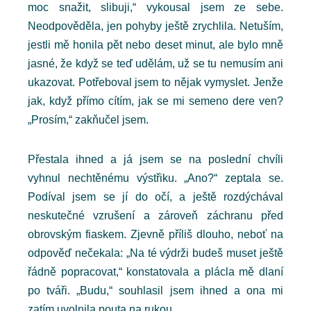
moc snažit, slibuji,“ vykousal jsem ze sebe.
Neodpověděla, jen pohyby ještě zrychlila. Netuším,
jestli mě honila pět nebo deset minut, ale bylo mně
jasné, že když se teď udělám, už se tu nemusím ani
ukazovat. Potřeboval jsem to nějak vymyslet. Jenže
jak, když přímo cítím, jak se mi semeno dere ven?
„Prosím,“ zakňučel jsem.
Přestala ihned a já jsem se na poslední chvíli
vyhnul nechtěnému výstřiku. „Ano?“ zeptala se.
Podíval jsem se jí do očí, a ještě rozdýchával
neskutečné vzrušení a zároveň záchranu před
obrovským fiaskem. Zjevně příliš dlouho, neboť na
odpověď nečekala: „Na té výdrži budeš muset ještě
řádně popracovat,“ konstatovala a plácla mě dlaní
po tváři. „Budu,“ souhlasil jsem ihned a ona mi
zatím uvolnila pouta na rukou.