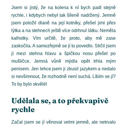
Jsem si jistý, že na kolena k ní bych padl stejně
rychle, i kdybych nebyl tak šíleně nadržený. Jemně
jsem položil dlaně na její kotníky, přešel jimi přes
lýtka a na stehnech ještě více odrhnul látku. Neměla
kalhotky. Vím určitě, že proto, aby mě zase
zaskočila. A samozřejmě se jí to povedlo. Strčil jsem
jí mezi stehna hlavu a špičkou nosu přešel po
mušličce. Jemná vůně mýdla opět trhla mým
penisem. Jen lehce jsem ji zkusil jazykem a nedalo
si nevšimnout, že rozhodně není suchá. Líbím se jí?
To by bylo skvělé!
Udělala se, a to překvapivě
rychle
Začal jsem se jí věnovat velmi jemně, ale netrvalo