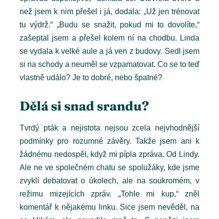
než jsem k nim přešel i já, dodala: „Už jen trénovat
tu výdrž.“ „Budu se snažit, pokud mi to dovolíte,“
zašeptal jsem a přešel kolem ní na chodbu. Linda
se vydala k velké aule a já ven z budovy. Sedl jsem
si na schody a neuměl se vzpamatovat. Co se to teď
vlastně událo? Je to dobré, nebo špatné?
Dělá si snad srandu?
Tvrdý pták a nejistota nejsou zcela nejvhodnější
podmínky pro rozumné závěry. Takže jsem ani k
žádnému nedospěl, když mi pípla zpráva. Od Lindy.
Ale ne ve společném chatu se spolužáky, kde jsme
zvyklí debatovat o úkolech, ale na soukromém, v
režimu mizejících zpráv. „Tohle mi kup,“ zněl
komentář k nějakému linku. Sice jsem nevěděl, na