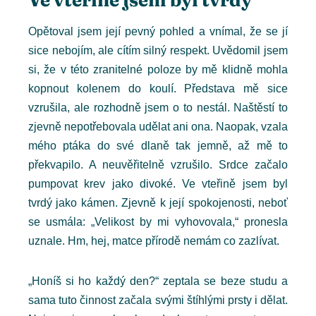
Opětoval jsem její pevný pohled a vnímal, že se jí
sice nebojím, ale cítím silný respekt. Uvědomil jsem
si, že v této zranitelné poloze by mě klidně mohla
kopnout kolenem do koulí. Představa mě sice
vzrušila, ale rozhodně jsem o to nestál. Naštěstí to
zjevně nepotřebovala udělat ani ona. Naopak, vzala
mého ptáka do své dlaně tak jemně, až mě to
překvapilo. A neuvěřitelně vzrušilo. Srdce začalo
pumpovat krev jako divoké. Ve vteřině jsem byl
tvrdý jako kámen. Zjevně k její spokojenosti, neboť
se usmála: „Velikost by mi vyhovovala,“ pronesla
uznale. Hm, hej, matce přírodě nemám co zazlívat.
„Honíš si ho každý den?“ zeptala se beze studu a
sama tuto činnost začala svými štíhlými prsty i dělat.