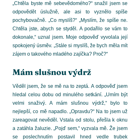
„Chtěla byste mě sebevědomého?“ snažil jsem se
odpovědět úslužně, ale asi to vyznělo spíše
pochybovačně. „Co myslíš?“ „Myslím, že spíše ne.
Chtěla jste, abych se styděl. A podařilo se vám to
dokonale,“ uznal jsem. Moje odpověď vyvolala její
spokojený úsměv. „Stále si myslíš, že bych měla mít
zájem o takového mladého zajíčka? Proč?“
Mám slušnou výdrž
Věděl jsem, že se mě na to zeptá. A odpověď jsem
hledal celou dobu od minulého setkání. „Umím být
velmi snaživý. A mám slušnou výdrž,“ bylo to
nejlepší, co mě napadlo. „Opravdu?“ Na to jsem už
zareagovat nevěděl. Vstala od stolu, přešla k oknu
a zatáhla žaluzie. „Pojď sem,“ vyzvala mě. Že jsem
se poslechnutím postavil hned vedle trubek