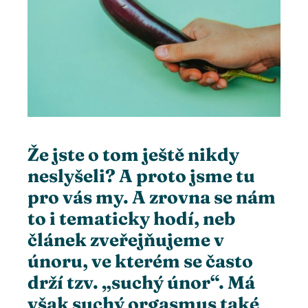
ter
edIn
erest
mbleupon
Že jste o tom ještě nikdy
neslyšeli? A proto jsme tu
l
pro vás my. A zrovna se nám
to i tematicky hodí, neb
článek zveřejňujeme v
únoru, ve kterém se často
drží tzv. „suchý únor“. Má
však suchý orgasmus také