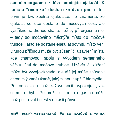
suchém orgasmu z těla neodejde ejakulát. K
tomuto “neúniku” dochází ze dvou příčin.
Tou
první je tzv. zpětná ejakulace. To znamená, že
ejakulát se sice dostane do močových cest, ale
vystříkne na druhou stranu, než by při orgasmu měl
– tedy do močového měchýře místo do močové
trubice. Takto se dostane ejakulát dovnitř, místo ven.
Druhou příčinou může být zúžení či uzavření místa,
kde chámovod, spolu s vývodem semenného
váčku, ústí do močové trubice. Uzávěr či zúžení
může být vývojová vada, ale též jej může způsobit
chronický zánět tkáně, jakým jsou např. Chlamydie.
Při tomto aktu muž zažívá pocit uspokojení, ale
semeno chybí. Po prožití suchého orgasmu může
muž pociťovat bolest v oblasti pánve.
Muž, který zaznamená, že se potýká s touto