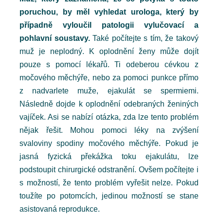
poruchou, by měl vyhledat urologa, který by
případně vyloučil patologii vylučovací a
pohlavní soustavy.
Také počítejte s tím, že takový
muž je neplodný. K oplodnění ženy může dojít
pouze s pomocí lékařů. Ti odeberou cévkou z
močového měchýře, nebo za pomoci punkce přímo
z nadvarlete muže, ejakulát se spermiemi.
Následně dojde k oplodnění odebraných ženiných
vajíček. Asi se nabízí otázka, zda lze tento problém
nějak řešit. Mohou pomoci léky na zvýšení
svaloviny spodiny močového měchýře. Pokud je
jasná fyzická překážka toku ejakulátu, lze
podstoupit chirurgické odstranění. Ovšem počítejte i
s možností, že tento problém vyřešit nelze. Pokud
toužíte po potomcích, jedinou možností se stane
asistovaná reprodukce.