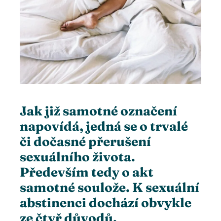
ter
edIn
erest
mbleupon
Jak již samotné označení
napovídá, jedná se o trvalé
l
či dočasné přerušení
sexuálního života.
Především tedy o akt
samotné soulože. K sexuální
abstinenci dochází obvykle
ze čtyř důvodů.