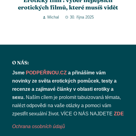
Erotický film : výběr nejlepších
erotických filmů, které musíš vidět
Michal
30. října 2025
O NÁS:
Jsme
PODPEŘINOU.CZ
a přinášíme vám
novinky ze světa erotických pomůcek, testy a
recenze a zajímavé články v oblasti erotiky a
sexu.
Naším cílem je prolomit tabuizovaná témata,
nalézt odpovědi na vaše otázky a pomoci vám
zpestřit sexuální život. VÍCE O NÁS NAJDETE
ZDE
Ochrana osobních údajů