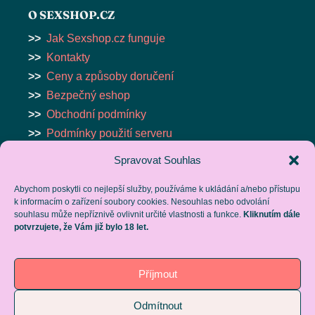
O SEXSHOP.CZ
>>
Jak Sexshop.cz funguje
>>
Kontakty
>>
Ceny a způsoby doručení
>>
Bezpečný eshop
>>
Obchodní podmínky
>>
Podmínky použití serveru
Spravovat Souhlas
ESHOP
Abychom poskytli co nejlepší služby, používáme k ukládání a/nebo přístupu
>>
VIBRÁTORY
k informacím o zařízení soubory cookies. Nesouhlas nebo odvolání
>>
MASTURBÁTORY
souhlasu může nepříznivě ovlivnit určité vlastnosti a funkce.
Kliknutím dále
potvrzujete, že Vám již bylo 18 let.
>>
ANÁLNÍ POMŮCKY
>>
BDSM
>>
LUBRIKAČNÍ GELY
Příjmout
>>
VAKUOVÉ PUMPY
Odmítnout